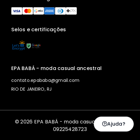
Selos e certificações
EPA BABÁ - moda casual ancestral
contato.epababa@gmail.com
RIO DE JANEIRO, RJ
© 2026 EPA BABÁ - moda casual ancestral |
Ajuda?
09225428723