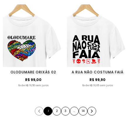
OLODUMARE ORIXÁS 02
A RUA NÃO COSTUMA FAIÁ
R$ 99,00
R$ 99,90
6x de R$ 16,50 sem juros
6x de R$ 16,65 sem juros
1
2
3
…
14