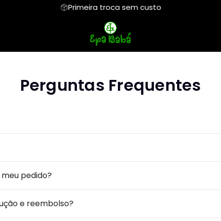
Primeira troca sem custo
rita
Regata
Entidades
Cropped
São Jorge
Perguntas Frequentes
fá
Camiseta Oversized
Discretas
Elementos dos Or
os de Orixá
o meu pedido?
lução e reembolso?