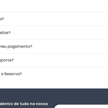
a?
eitas?
 meu pagamento?
uporte?
 a Reserva?
 dentro de tudo na nossa