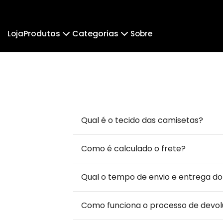
Produtos
Categorias
Loja
Sobre
Camiseta
Orixá
Camiseta Infantil
Esc
Samba
Camiseta Algodão Peruano
Body Infantil
I
Odilon Muniz
Pais Filh
Qual é o tecido das camisetas?
Como é calculado o frete?
Qual o tempo de envio e entrega d
Como funciona o processo de devo