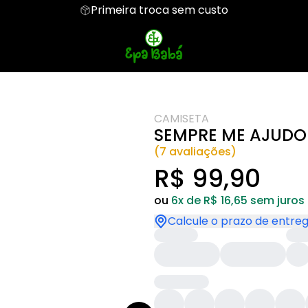
Primeira troca sem custo
crita
Regata
Entidades
Cropped
São Jorge
Ifá
Camiseta Oversized
Discretas
Elementos dos Or
os de Orixá
CAMISETA
SEMPRE ME AJUDO
(7 avaliações)
R$ 99,90
ou
6x de R$ 16,65 sem juros
Calcule o prazo de entre