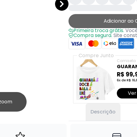
Adicionar ao 
Primeira troca grátis.
Você 
Compra segura.
Site cons
Compre Junto
Camiseta
GUARAN
R$ 99,
6x de R$ 16,
Ver
 zoom
Descrição