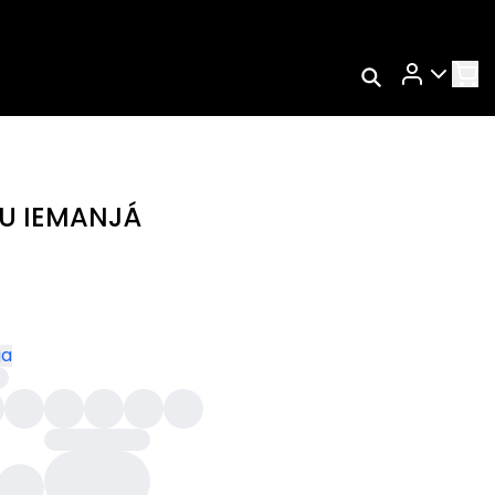
Rastrear Meu
Pedido
ixás
Trocar Meu Pedido
Avaliar Meu Pedido
U IEMANJÁ
Entrar | Cadastrar
ga