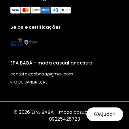
Selos e certificações
EPA BABÁ - moda casual ancestral
contato.epababa@gmail.com
RIO DE JANEIRO, RJ
© 2026 EPA BABÁ - moda casual ancestral |
Ajuda?
09225428723